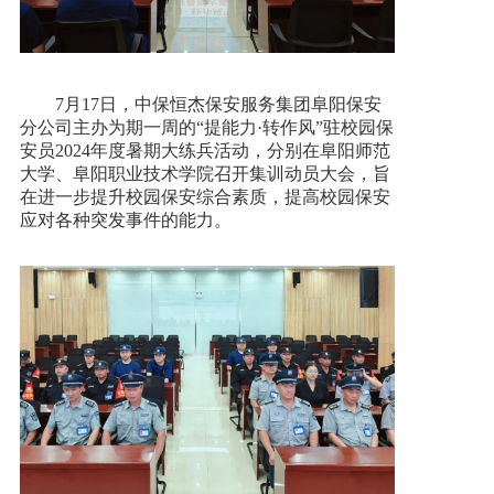
7月17日，中保恒杰保安服务集团阜阳保安
分公司主办为期一周的“提能力·转作风”驻校园保
安员2024年度暑期大练兵活动，分别在阜阳师范
大学、阜阳职业技术学院召开集训动员大会，旨
在进一步提升校园保安综合素质，提高校园保安
应对各种突发事件的能力。