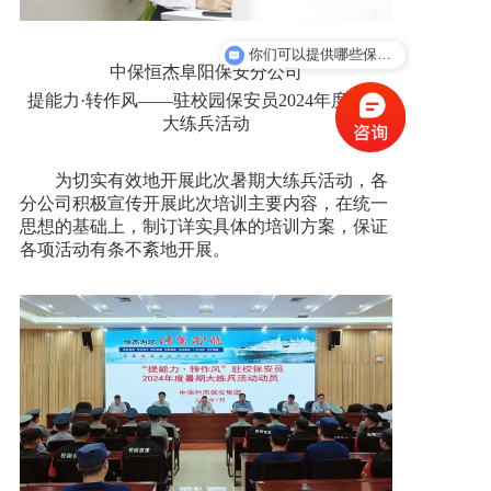
你们可以提供哪些保安服务？
中保恒杰阜阳保安分公司
提能力·转作风——驻校园保安员2024年度暑期
大练兵活动
为切实有效地开展此次暑期大练兵活动，各
分公司积极宣传开展此次培训主要内容，在统一
思想的基础上，制订详实具体的培训方案，保证
各项活动有条不紊地开展。