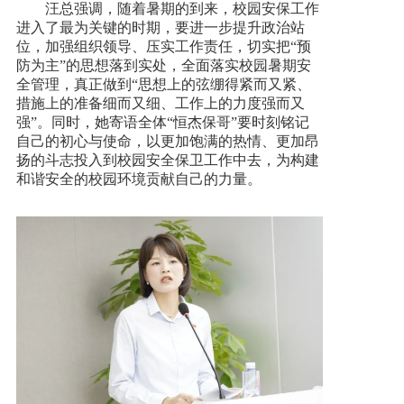
汪总强调，随着暑期的到来，校园安保工作
进入了最为关键的时期，要进一步提升政治站
位，加强组织领导、压实工作责任，切实把“预
防为主”的思想落到实处，全面落实校园暑期安
全管理，真正做到“思想上的弦绷得紧而又紧、
措施上的准备细而又细、工作上的力度强而又
强”。同时，她寄语全体“恒杰保哥”要时刻铭记
自己的初心与使命，以更加饱满的热情、更加昂
扬的斗志投入到校园安全保卫工作中去，为构建
和谐安全的校园环境贡献自己的力量。