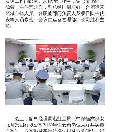
安保工作的部署。总经理汪小翠，党总支书记牛
德荣，主任邢永乐，副总经理周燕虹，合肥运营
加入我们
区域全体人员，各职能部门负责人及项目队长代
表等人员参会。会议由运营管理部部长司胜利主
持。
一键求助
会上，副总经理周燕虹宣贯《中保恒杰保安
服务集团有限公司2024年保安员岗位大练兵实施
方案》，方案涉及实用法律法规及业务知识、消