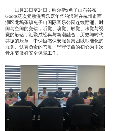
11月23日至24日，哈尔斯x兔子山布谷布
加入我们
Goods泛次元动漫⾳乐嘉年华的浪潮在杭州市西
湖区龙坞茶镇兔子山国际音乐公园连续翻涌。时
间与空间的交错，听觉、嗅觉、触觉、味觉与视
一键求助
觉的触达，汇聚成经典与新潮融合，历史与时代
共振的乐章，中保恒杰保安服务集团以标准化的
服务、认真负责的态度、坚守使命的初心为本次
音乐节做好安全保障工作。