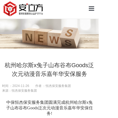
首页
关于安立方
护学资讯
杭州哈尔斯x兔⼦⼭布⾕布Goods泛
次元动漫⾳乐嘉年华安保服务
平安校园
时间 ：2024-11-26
作者 ：恒杰保安服务集团
来源：恒杰保安服务集团
护学网点
中保恒杰保安服务集团圆满完成杭州哈尔斯x兔
⼦⼭布⾕布Goods泛次元动漫⾳乐嘉年华安保任
往期回顾
务!