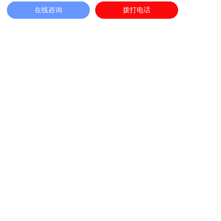
在线咨询
拨打电话
上一篇：“走出去”战略|合肥市保安协会、合肥市保安行业工会联合会组织部分会员企业赴天津、沈阳两地考察交流!
下一篇：人才强企|“恒星计划”第一期圆满收官 人才培养再结硕果
联系电话：400-8586-110
邮箱：zhongbaohengjie@163.com
地址：安徽省合肥市政务区潜山路1999号中侨中心A座25楼
微信公众号
扫码联系