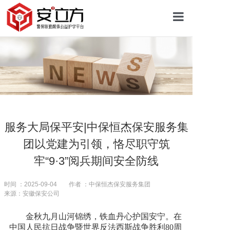
首页
关于安立方
护学资讯
服务大局保平安|中保恒杰保安服务集
团以党建为引领，恪尽职守筑
平安校园
牢“9·3”阅兵期间安全防线
护学网点
时间 ：2025-09-04
作者 ：中保恒杰保安服务集团
来源：安徽保安公司
金秋九月山河锦绣，铁血丹心护国安宁。在
往期回顾
中国人民抗日战争暨世界反法西斯战争胜利80周