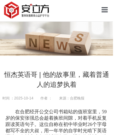
首页
关于安立方
护学资讯
恒杰英语哥 | 他的故事里，藏着普通
人的追梦执着
平安校园
时间 ：2025-10-14
作者 ：
来源：合肥晚报
护学网点
在合肥经开公交公司书箱站的值班室里，59
岁的保安张强总会趁着换班间隙，对着手机反复
跟读英语句子。这位自称在初中毕业时26个字母
往期回顾
都写不全的大叔，用一年半的自学时光啃下英语