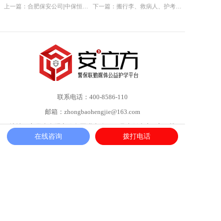
上一篇：合肥保安公司|中保恒杰保安服务集团赴养老院开展敬老慰问活动
下一篇：搬行李、救病人、护考场… 他们是谁?
联系电话：400-8586-110
邮箱：zhongbaohengjie@163.com
地址：安徽省合肥市政务区潜山路1999号中侨中心A座25楼
在线咨询
拨打电话
微信公众号
扫码联系