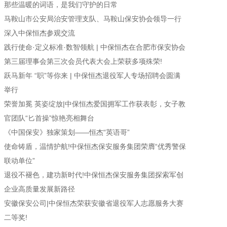
那些温暖的词语，是我们守护的日常
马鞍山市公安局治安管理支队、马鞍山保安协会领导一行
深入中保恒杰参观交流
践行使命·定义标准·数智领航 | 中保恒杰在合肥市保安协会
第三届理事会第三次会员代表大会上荣获多项殊荣!
跃马新年 “职”等你来 | 中保恒杰退役军人专场招聘会圆满
举行
荣誉加冕 英姿绽放|中保恒杰爱国拥军工作获表彰，女子教
官团队“匕首操”惊艳亮相舞台
《中国保安》独家策划——恒杰“英语哥”
使命铸盾，温情护航!中保恒杰保安服务集团荣膺“优秀警保
联动单位”
退役不褪色，建功新时代!中保恒杰保安服务集团探索军创
企业高质量发展新路径
安徽保安公司|中保恒杰荣获安徽省退役军人志愿服务大赛
二等奖!