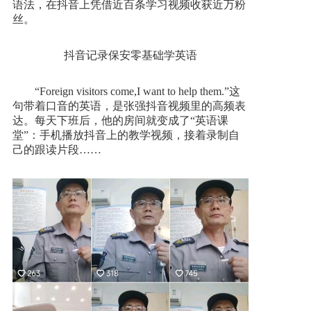
语法，在抖音上凭借近百条学习视频收获近万粉
丝。
加入我们
抖音记录保安零基础学英语
一键求助
“Foreign visitors come,I want to help them.”这
句带着口音的英语，是张强抖音视频里的高频表
达。每天下班后，他的房间就变成了“英语课
堂”：手机播放抖音上的教学视频，接着录制自
己的跟读片段……