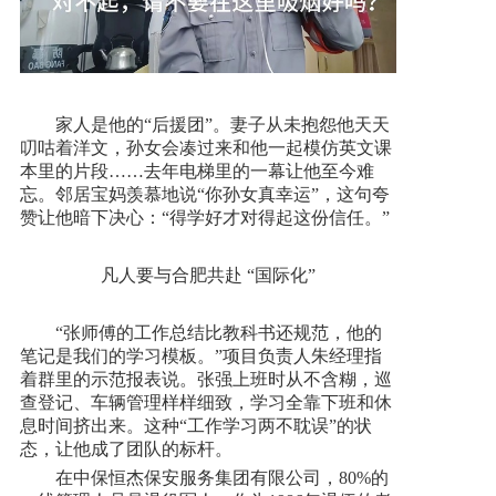
家人是他的“后援团”。妻子从未抱怨他天天
叨咕着洋文，孙女会凑过来和他一起模仿英文课
本里的片段……去年电梯里的一幕让他至今难
忘。邻居宝妈羡慕地说“你孙女真幸运”，这句夸
赞让他暗下决心：“得学好才对得起这份信任。”
凡人要与合肥共赴 “国际化”
“张师傅的工作总结比教科书还规范，他的
笔记是我们的学习模板。”项目负责人朱经理指
着群里的示范报表说。张强上班时从不含糊，巡
查登记、车辆管理样样细致，学习全靠下班和休
息时间挤出来。这种“工作学习两不耽误”的状
态，让他成了团队的标杆。
在中保恒杰保安服务集团有限公司，80%的