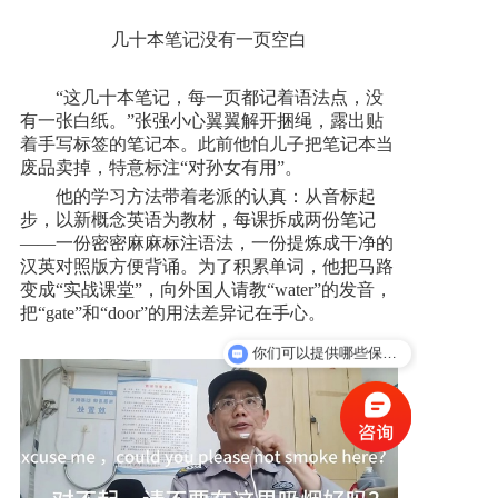
几十本笔记没有一页空白
“这几十本笔记，每一页都记着语法点，没
有一张白纸。”张强小心翼翼解开捆绳，露出贴
着手写标签的笔记本。此前他怕儿子把笔记本当
废品卖掉，特意标注“对孙女有用”。
他的学习方法带着老派的认真：从音标起
步，以新概念英语为教材，每课拆成两份笔记
——一份密密麻麻标注语法，一份提炼成干净的
汉英对照版方便背诵。为了积累单词，他把马路
变成“实战课堂”，向外国人请教“water”的发音，
把“gate”和“door”的用法差异记在手心。
你们可以提供哪些保安服务？