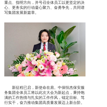
重点、指明方向，并号召全体员工以更坚定的决
心、更务实的行动凝心聚力、奋勇争先，共同谱
写集团发展新篇章。
新征程已启，新使命在肩。中保恒杰保安服
务集团全体员工将以此次大会为新起点，秉持饱
满的工作热情与扎实的工作作风，锚定目标、笃
行实干，奋力推动集团高质量发展迈上新台阶。