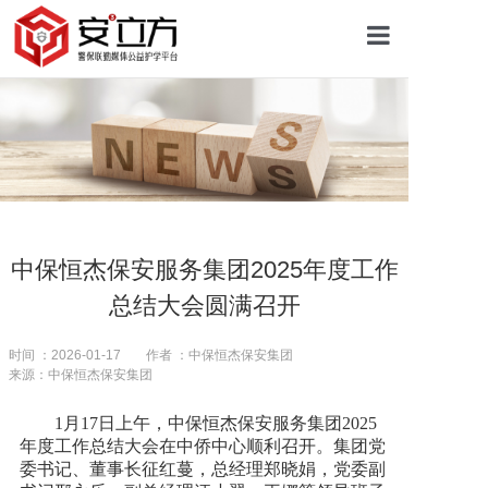
首页
关于安立方
护学资讯
中保恒杰保安服务集团2025年度工作
总结大会圆满召开
平安校园
时间 ：2026-01-17
作者 ：中保恒杰保安集团
来源：中保恒杰保安集团
护学网点
1月17日上午，中保恒杰保安服务集团2025
年度工作总结大会在中侨中心顺利召开。集团党
往期回顾
委书记、董事长征红蔓，总经理郑晓娟，党委副