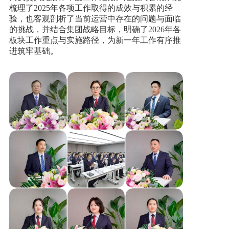
梳理了2025年各项工作取得的成效与积累的经
验，也客观剖析了当前运营中存在的问题与面临
的挑战，并结合集团战略目标，明确了2026年各
板块工作重点与实施路径，为新一年工作有序推
进筑牢基础。