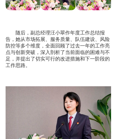
随后，副总经理汪小翠作年度工作总结报
告，她从市场拓展、服务质量、队伍建设、风险
防控等多个维度，全面回顾了过去一年的工作亮
点与创新突破，深入剖析了当前面临的困难与不
足，并提出了切实可行的改进措施和下一阶段的
工作思路。