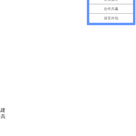
合作共赢
保安外包
化建
予高