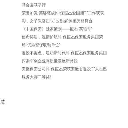
聘会圆满举行
荣誉加冕 英姿绽放|中保恒杰爱国拥军工作获表
彰，女子教官团队“匕首操”惊艳亮相舞台
《中国保安》独家策划——恒杰“英语哥”
使命铸盾，温情护航!中保恒杰保安服务集团荣
膺“优秀警保联动单位”
退役不褪色，建功新时代!中保恒杰保安服务集团
探索军创企业高质量发展新路径
安徽保安公司|中保恒杰荣获安徽省退役军人志愿
服务大赛二等奖!
智慧