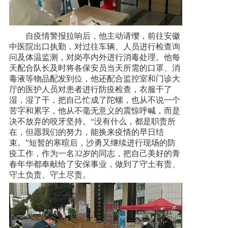
自疫情警报拉响后，他主动请缨，前往安徽
中医院出口执勤，对过往车辆、人员进行检查询
问及体温监测，对岗亭内外进行消毒处理。他每
天配合队长及时将各保安员当天所需的口罩、消
毒液等物品配发到位，他还配合监控室和门诊大
厅的医护人员对患者进行防疫检查，衣服干了
湿，湿了干，把自己忙成了陀螺，也从不说一个
苦字和累字，他从不毫无意义的震惊呼喊，而是
决不放弃的咬牙坚持。“没有什么，都是职责所
在，但愿我们的努力，能换来疫情的早日结
束。”短暂的寒暄后，沙勇又继续进行现场的防
疫工作，作为一名32岁的同志，把自己美好的青
春年华都奉献给了安保事业，做到了守土有责、
守土负责、守土尽责。