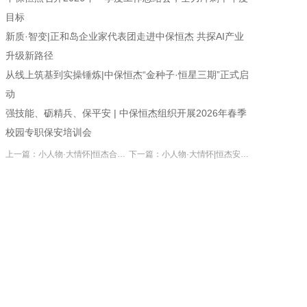
目标
新质·智变|正和岛企业家代表团走进中保恒杰 共探AI产业
升级新路径
从线上筑基到实操锤炼|中保恒杰“金种子·恒星三期”正式启
动
强技能、砺精兵、保平安 | 中保恒杰组织开展2026年春季
校园专职保安培训会
上一篇：小人物·大情怀|恒杰合肥保安公司最美逆行者系列之保安员王冬冬(六)
下一篇：小人物·大情怀|恒杰安徽保安公司最美逆行者系列之保安员许维财(四)
联系电话：400-8586-110
邮箱：zhongbaohengjie@163.com