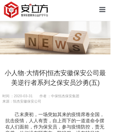
首页
关于安立方
护学资讯
小人物·大情怀|恒杰安徽保安公司最
美逆行者系列之保安员沙勇(五)
平安校园
时间 ：2020-03-31
作者 ：中保恒杰保安集团
来源：恒杰安徽保安公司
护学网点
己末庚初，一场突如其来的疫情席卷全国，
抗击疫情，人人有责，自上而下的一道道命令摆
往期回顾
在人们面前，作为保安员，参与疫情防控，责无