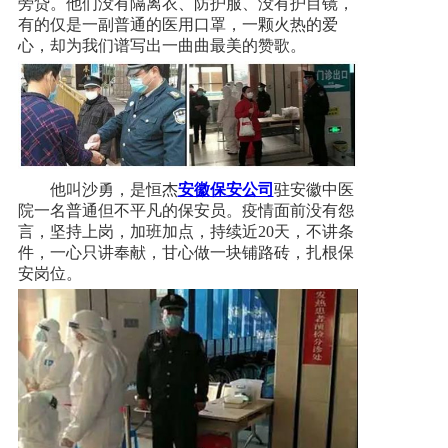
旁贷。他们没有隔离衣、防护服、没有护目镜，
有的仅是一副普通的医用口罩，一颗火热的爱
加入我们
心，却为我们谱写出一曲曲最美的赞歌。
一键求助
他叫沙勇，是恒杰
安徽
保安公司
驻安徽中医
院一名普通但不平凡的保安员。疫情面前没有怨
言，坚持上岗，加班加点，持续近20天，不讲条
件，一心只讲奉献，甘心做一块铺路砖，扎根保
安岗位。