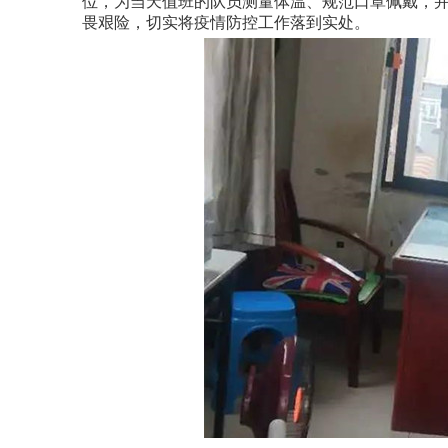
位，为当天值班的队员测量体温、规范口罩佩戴，
畏艰险，切实将疫情防控工作落到实处。