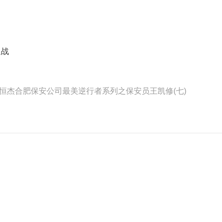
迎战
|恒杰合肥保安公司最美逆行者系列之保安员王凯修(七)