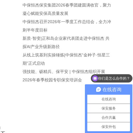
中保恒杰保安集团2026春季团建圆满收官，聚力
凝心赋能安保高质量发展
中保恒杰召开2026年一季度工作总结会，全力冲
刺半年度目标
新质·智变|正和岛企业家代表团走进中保恒杰 共
探AI产业升级新路径
从线上筑基到实操锤炼|中保恒杰“金种子·恒星三
期”正式启动
强技能、砺精兵、保平安 | 中保恒杰组织开展
你们是怎么合作的？
2026年春季校园专职保安培训会
在线咨询
在线咨询
保安服务
合作共赢
保安外包
岗