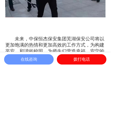
未来，中保恒杰保安集团芜湖保安公司将以
更加饱满的热情和更加高效的工作方式，为构建
平安、和谐的校园，为师生们营造幸福、安宁的
学习生活环境，贡献出他们最大的力量!
在线咨询
拨打电话
相关新闻
筑牢安全防线彰显安徽保安服务品质——中保恒杰开展
2026安全生产月系列工作
粽叶飘香暖一线|中保恒杰保安集团端午慰问坚守岗位安保
人员，初心守护平安
校园安全+医院温情+应急演练|中保恒杰保安服务集团五月