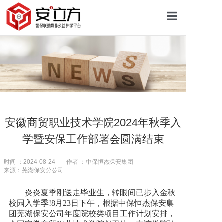
首页
关于安立方
护学资讯
安徽商贸职业技术学院2024年秋季入
学暨安保工作部署会圆满结束
平安校园
时间 ：2024-08-24
作者 ：中保恒杰保安集团
来源：芜湖保安分公司
护学网点
炎炎夏季刚送走毕业生，转眼间已步入金秋
校园入学季!8月23日下午，根据中保恒杰保安集
往期回顾
团芜湖保安公司年度院校类项目工作计划安排，