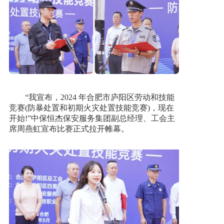
“我宣布，2024 年合肥市庐阳区劳动和技能
竞赛(防暴处置和初期火灾处置技能竞赛)，现在
开始!”中保恒杰保安服务集团副总经理、工会主
席周燕虹宣布比赛正式拉开帷幕。