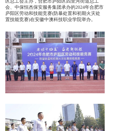
区总工会主办，合肥市庐阳区四里河街道总工
会、中保恒杰保安服务集团承办的2024年合肥市
加入我们
庐阳区劳动和技能竞赛(防暴处置和初期火灾处
置技能竞赛)在安徽中澳科技职业学院举办。
一键求助