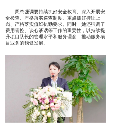
周总强调要持续抓好安全教育、深入开展安
全检查、严格落实巡查制度、重点抓好持证上
岗、严格落实值班执勤要求。同时，她还强调了
费用管控、谈心谈话等工作的重要性，以持续提
升项目队长的管理水平和服务理念，推动服务项
目业务的稳健发展。