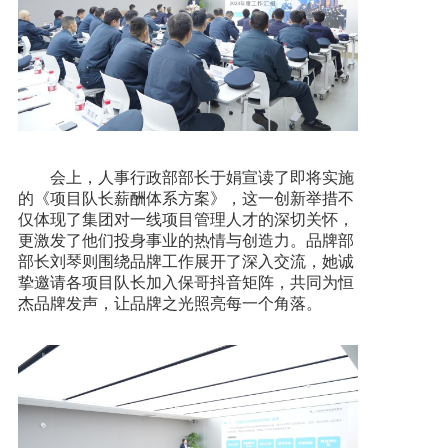
会上，人事行政部部长于娟宣读了即将实施
的《项目队长薪酬体系方案》，这一创新举措不
仅体现了集团对一线项目管理人才的深切关怀，
更激发了他们投身事业的热情与创造力。品牌部
部长刘琴则围绕品牌工作展开了深入交流，她诚
挚邀请各项目队长加入保哥抖音矩阵，共同为恒
杰品牌发声，让品牌之光照亮每一个角落。