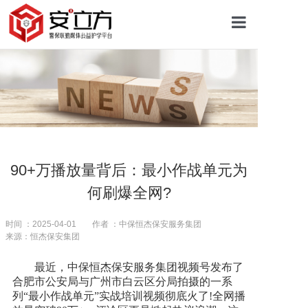
首页
关于安立方
护学资讯
90+万播放量背后：最小作战单元为
何刷爆全网?
平安校园
时间 ：2025-04-01
作者 ：中保恒杰保安服务集团
来源：恒杰保安集团
护学网点
最近，中保恒杰
保安服务
集团视频号发布了
合肥市公安局与广州市白云区分局拍摄的一系
往期回顾
列“最小作战单元”实战培训视频彻底火了!全网播