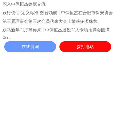
深入中保恒杰参观交流
践行使命·定义标准·数智领航 | 中保恒杰在合肥市保安协会
第三届理事会第三次会员代表大会上荣获多项殊荣!
跃马新年 “职”等你来 | 中保恒杰退役军人专场招聘会圆满
举行
在线咨询
拨打电话
荣誉加冕 英姿绽放|中保恒杰爱国拥军工作获表彰，女子教
官团队“匕首操”惊艳亮相舞台
《中国保安》独家策划——恒杰“英语哥”
使命铸盾，温情护航!中保恒杰保安服务集团荣膺“优秀警保
联动单位”
退役不褪色，建功新时代!中保恒杰保安服务集团探索军创
企业高质量发展新路径
安徽保安公司|中保恒杰荣获安徽省退役军人志愿服务大赛
二等奖!
上一篇：岱湖公园
下一篇：中保恒杰保安服务集团有限公司党委召开2024年度组织生活会