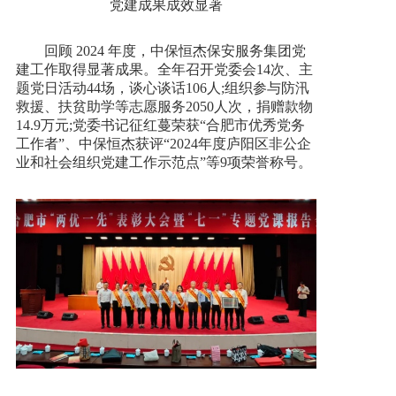
党建成果成效显著
回顾 2024 年度，中保恒杰保安服务集团党
建工作取得显著成果。全年召开党委会14次、主
题党日活动44场，谈心谈话106人;组织参与防汛
救援、扶贫助学等志愿服务2050人次，捐赠款物
14.9万元;党委书记征红蔓荣获“合肥市优秀党务
工作者”、中保恒杰获评“2024年度庐阳区非公企
业和社会组织党建工作示范点”等9项荣誉称号。