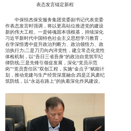
表态发言锚定新程
中保恒杰保安服务集团党委副书记代表党委
作表态发言时强调，将以更高站位推进党的建设
新的伟大工程。一是铸魂固本强根基，持续深化
习近平新时代中国特色社会主义思想学习教育，
在学深悟透中提升政治判断力、政治领悟力、政
治执行力;二是刀刃向内淬党性，建立常态化党性
体检机制，以“吾日三省吾身”的政治自觉筑牢纪
律防线;三是先锋引领促发展，深化“党员示范
岗”“党员责任区”双创工程，实施“金点子”赋能计
划，推动党建与生产经营深度融合;四是正风肃纪
筑防线，以“永远在路上”的执着深化作风建设。