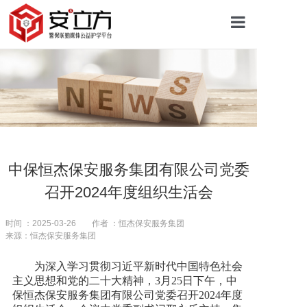
首页
关于安立方
护学资讯
中保恒杰保安服务集团有限公司党委
召开2024年度组织生活会
平安校园
时间 ：2025-03-26
作者 ：恒杰保安服务集团
来源：恒杰保安服务集团
护学网点
为深入学习贯彻习近平新时代中国特色社会
主义思想和党的二十大精神，3月25日下午，中
往期回顾
保恒杰保安服务集团有限公司党委召开2024年度