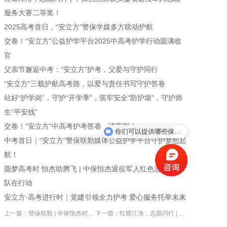
服务大赛二等奖！
加入我们
2025高考首日，“安立方”警保学媒多方联动护航
交卷！“安立方”公益护学平台2025中高考护学行动圆满收
一键求助
官
父亲节邂逅中考：“安立方”护考，父爱与守护同行
“安立方”三载护航高考路，以爱与责任书写守护答卷​
站好“护学岗”，守护“开学季”，筑牢安全“防护墙”，守护师
生“平安线”
交卷！“安立方”中高考护考答卷，请审阅！
你们可以提供哪些保安服务？
中考首日｜“安立方”警保联勤媒体公益护学平台守护梦想起
航！
圆梦高考时 恒杰助腾飞 | 中保恒杰退役军人红色志愿服务
队在行动
安立方·高考进行时｜党建引领全力护考 爱心服务托举未来
上一篇：警保联勤 | 中保恒杰积极投入庐阳区警保联勤行动保障市民安全!
下一篇：红耀江淮，志愿同行 | 中保恒杰荣获安徽省退役军人志愿服务大赛二等奖！