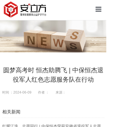
首页
关于安立方
护学资讯
圆梦高考时 恒杰助腾飞 | 中保恒杰退
役军人红色志愿服务队在行动
平安校园
时间 ：2024-06-09
作者 ：
来源：
护学网点
相关新闻
往期回顾
红耀江淮，志愿同行 | 中保恒杰荣获安徽省退役军人志愿