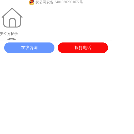
皖公网安备 34010302001672号
安立方护学
在线咨询
拨打电话
加入志愿者
一键求助
护学网点