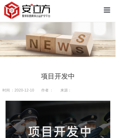
首页
关于安立方
护学资讯
项目开发中
平安校园
时间 ：2020-12-10
作者 ：
来源：
护学网点
往期回顾