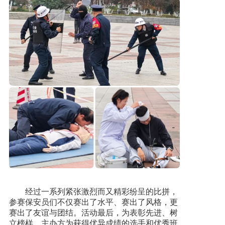
经过一系列紧张激烈而又精彩纷呈的比拼，
参赛保安员们不仅赛出了水平、赛出了风格，更
赛出了友谊与团结。活动最后，为表彰先进、树
立榜样，主办方为获得优异成绩的选手和优秀班