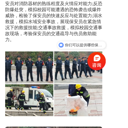
安员对消防器材的熟练程度及火情应对能力;反恐
防爆处突，模拟校园可能遭遇的恐怖袭击或爆炸
威胁，检验了保安员的快速反应与处置能力;溺水
救援，模拟水域安全事故，展现保安员在紧急情
况下的救援技能;交通事故救援，模拟校园交通事
故现场，考验保安员的交通疏导与伤员救助能
力。
你们可以提供哪些保安服务？