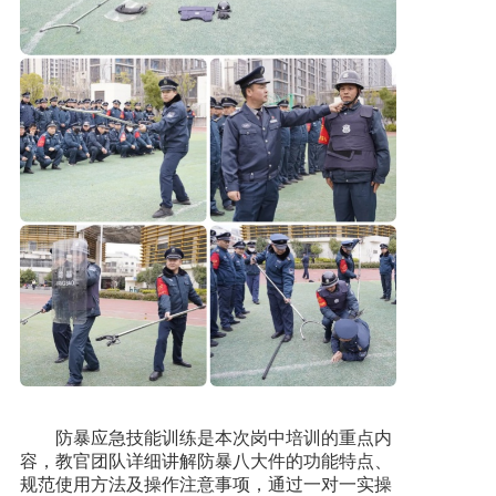
防暴应急技能训练是本次岗中培训的重点内
容，教官团队详细讲解防暴八大件的功能特点、
规范使用方法及操作注意事项，通过一对一实操