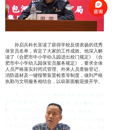
孙启兵科长宣读了获得学校反馈表扬的优秀
保安员名单，肯定了大家的工作成效。他深入解
读了《合肥市中小学幼儿园进出校门规定》《合
肥市中小学幼儿园保安员服务规定》，要求全体
人员严格落实封闭式管理、外来人员查验登记、
消防器材及一键报警装置检查等制度，做到严格
执勤与文明服务相结合，以崭新面貌迎接开学。