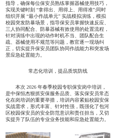
指导，确保每位保安员熟练掌握器械使用技巧，
实现关键时刻 “拿得出、用得上、用得准”;同时
组织开展 “最小作战单元” 实战模拟演练，模拟
校园突发防暴场景，指导保安员掌握快速反应、
三人协同配合、防暴器械有效使用的处置流程，
针对演练中出现的动作时机不当、团队配合生
疏、器械使用不规范等问题，教官逐一现场纠
正，切实提升保安员团队协同作战能力和突发场
景应急处置能力。
常态化培训，提品质筑防线
本次 2026 年春季校园专职保安岗中培训，
是中保恒杰狠抓安保服务品质、落实保安员常态
化在岗培训的重要举措，培训内容紧贴校园安保
实战需求，形式丰富、针对性强，既强化了包河
区校园保安员的安全防范意识和责任担当，又切
实提升了队伍的专业业务技能和应急处置能力。