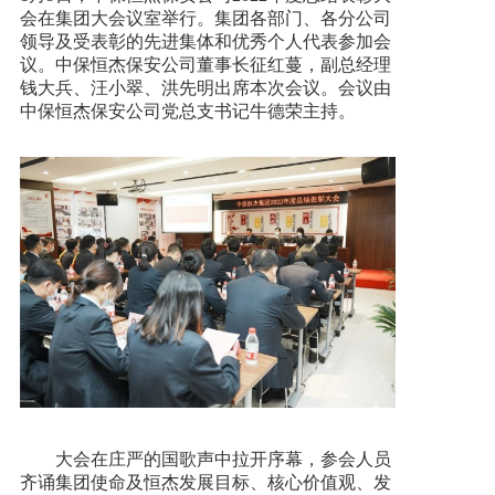
会在集团大会议室举行。集团各部门、各分公司
领导及受表彰的先进集体和优秀个人代表参加会
新闻资讯
议。中保恒杰保安公司董事长征红蔓，副总经理
钱大兵、汪小翠、洪先明出席本次会议。会议由
中保恒杰保安公司党总支书记牛德荣主持。
人才招聘
联系我们
大会在庄严的国歌声中拉开序幕，参会人员
齐诵集团使命及恒杰发展目标、核心价值观、发