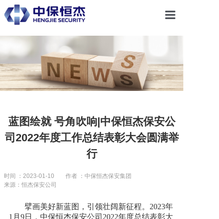
首页
关于恒杰
服务项目
蓝图绘就 号角吹响|中保恒杰保安公
司2022年度工作总结表彰大会圆满举
解决方案
行
党建引领
时间 ：2023-01-10
作者 ：中保恒杰保安集团
来源：恒杰保安公司
合作共赢
擘画美好新蓝图，引领壮阔新征程。2023年
1月9日，中保恒杰保安公司2022年度总结表彰大